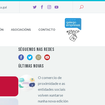
a.gal
U
ÓN
ASOCIACIÓNS
CONTACTO
SÉGUENOS NAS REDES
ÚLTIMAS NOVAS
O comercio de
proximidade e as
entidades sociais
volven xuntarse
nunha nova edición