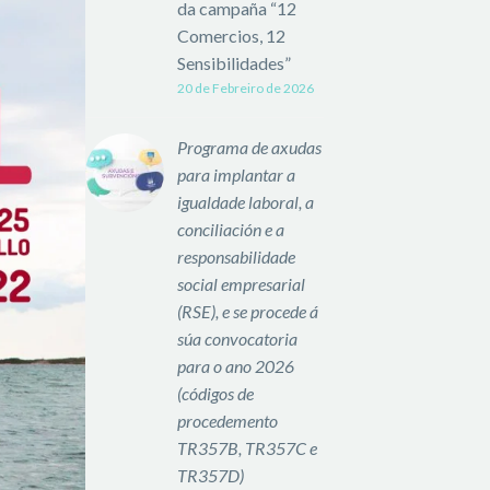
da campaña “12
Comercios, 12
Sensibilidades”
20 de Febreiro de 2026
Programa de axudas
para implantar a
igualdade laboral, a
conciliación e a
responsabilidade
social empresarial
(RSE), e se procede á
súa convocatoria
para o ano 2026
(códigos de
procedemento
TR357B, TR357C e
TR357D)