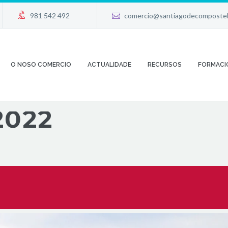




981 542 492
comercio@santiagodecompostel
O NOSO COMERCIO
ACTUALIDADE
RECURSOS
FORMACI
2022