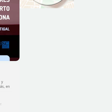
o y
ás, en
se