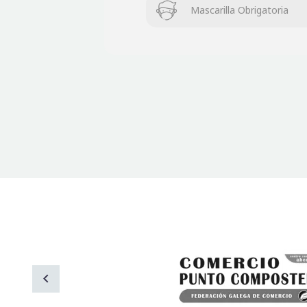
Mascarilla Obrigatoria
Os John Deeres
Berto
DJ Ferromona