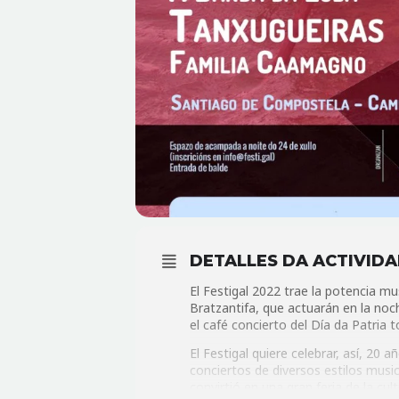
DETALLES DA ACTIVID
El Festigal 2022 trae la potencia 
Bratzantifa, que actuarán en la no
el café concierto del Día da Patria
El Festigal quiere celebrar, así, 20
conciertos de diversos estilos musica
convirtió en una gran feria de la cu