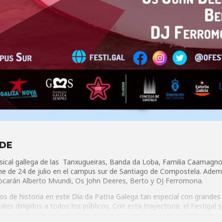
ADE
musical gallega de las Tanxugueiras, Banda da Loba, Familia Caamagn
che de 24 de julio en el campus sur de Santiago de Compostela. Adem
 tocarán Alberto Mvundi, Os John Deeres, Berto y DJ Ferromona.
 años de historia en este Día da Patria Galega tan especial con grandes
les dirigidos a todos los públicos. Con esta trayectoria, el Festigal 
ltura gallega, de entrada libre, que da a conocer nuevas expresiones