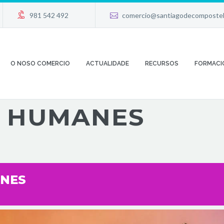




981 542 492
comercio@santiagodecompostel
O NOSO COMERCIO
ACTUALIDADE
RECURSOS
FORMACI
- HUMANES
ANES