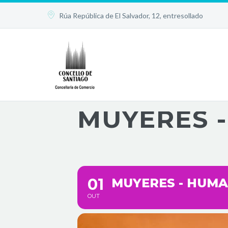


Rúa República de El Salvador, 12, entresollado
MUYERES 
01
MUYERES - HUM
OUT