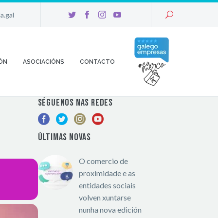
a.gal
U
ÓN
ASOCIACIÓNS
CONTACTO
SÉGUENOS NAS REDES
ÚLTIMAS NOVAS
O comercio de
proximidade e as
entidades sociais
volven xuntarse
nunha nova edición