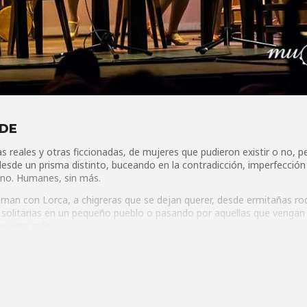
ADE
s reales y otras ficcionadas, de mujeres que pudieron existir o no, p
desde un prisma distinto, buceando en la contradicción, imperfección
ano. Humanes, sin más.
ernan con Lorca, a chigreras que se dejan querer, desde ermitañas r
s solitarias en un pequeño pueblo o pasando por aquellas que vengan 
 muerte más.
ero que en su maravillosa e imperfecta esencia, también son humane
es otres.