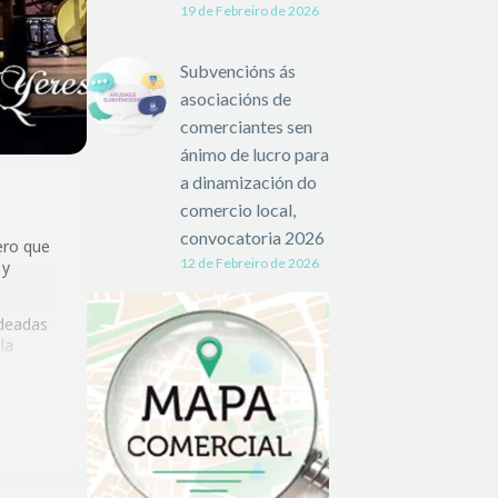
19 de Febreiro de 2026
Subvencións ás
asociacións de
comerciantes sen
ánimo de lucro para
a dinamización do
comercio local,
convocatoria 2026
ero que
12 de Febreiro de 2026
 y
odeadas
la
s y