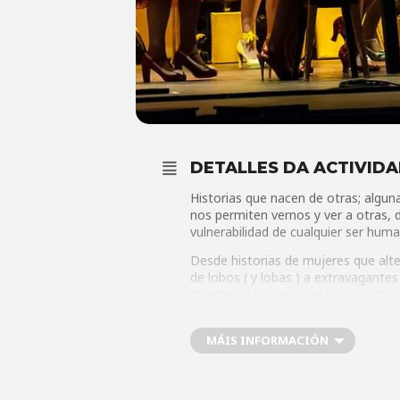
DETALLES DA ACTIVID
Historias que nacen de otras; alguna
nos permiten vernos y ver a otras, 
vulnerabilidad de cualquier ser hum
Desde historias de mujeres que alt
de lobos ( y lobas ) a extravagante
muerte de un ser querido con otra
Mujeres sin miedo e imperfectas, p
mujeres. Como nosotres, como tant
MÁIS INFORMACIÓN
Un espectáculo de «Muyeres»