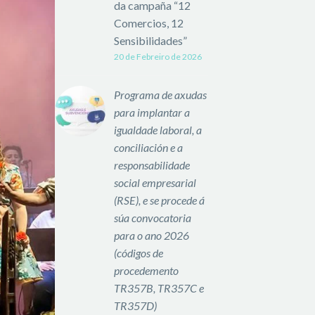
da campaña “12
Comercios, 12
Sensibilidades”
20 de Febreiro de 2026
Programa de axudas
para implantar a
igualdade laboral, a
conciliación e a
responsabilidade
social empresarial
(RSE), e se procede á
súa convocatoria
para o ano 2026
(códigos de
procedemento
TR357B, TR357C e
TR357D)