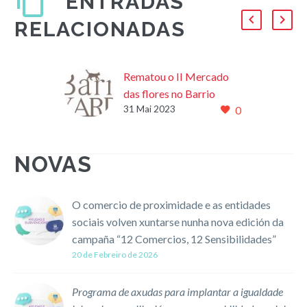
ENTRADAS
RELACIONADAS
Rematou o II Mercado
das flores no Barrio
31 Mai 2023
0
Xardín
31/05/2023 Este sábado
27 de maio no “Barrio
NOVAS
Xardín” na Praza da
Constitución celebrouse
o II Mercado das flores.
O comercio de proximidade e as entidades
Un proxecto…
sociais volven xuntarse nunha nova edición da
campaña “12 Comercios, 12 Sensibilidades”
20 de Febreiro de 2026
Programa de axudas para implantar a igualdade