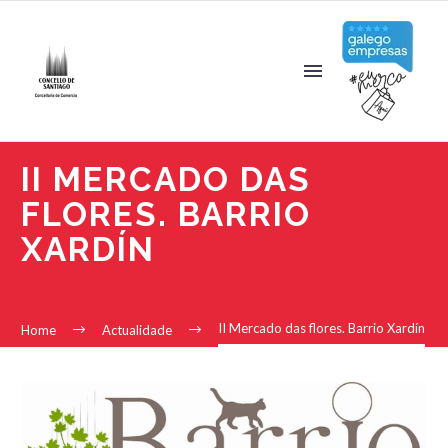
II MERCADO DAS
FLORES. BARRIO
XARDÍN
II Mercado das flores. Barrio Xardín
Home
Actualidade