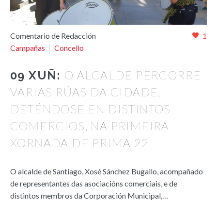
Comentario de Redacción
1
Campañas
Concello
O ALCALDE PERCORRE
09 XUÑ:
VARIAS RÚAS DA CIDADE,
DETÉNDOSE EN DISTINTOS
COMERCIOS, NA PRIMEIRA
XORNADA DE PRIMA 22
O alcalde de Santiago, Xosé Sánchez Bugallo, acompañado
de representantes das asociacións comerciais, e de
distintos membros da Corporación Municipal,…