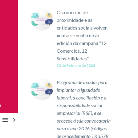
O comercio de
proximidade e as
entidades sociais volven
xuntarse nunha nova
edición da campaña “12
Comercios, 12
Sensibilidades”
20 de Febreiro de 2026
Programa de axudas para
implantar a igualdade
laboral, a conciliación e a
responsabilidade social
empresarial (RSE), e se


procede á súa convocatoria
para o ano 2026 (códigos
de procedemento TR357B,