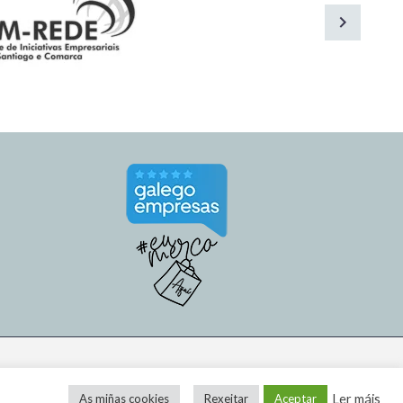
Ler máis
As miñas cookies
Rexeitar
Aceptar