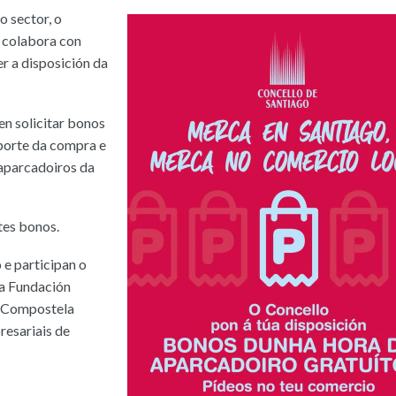
o sector, o
 colabora con
r a disposición da
en solicitar bonos
porte da compra e
 aparcadoiros da
tes bonos.
 e participan o
a Fundación
o Compostela
resariais de