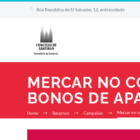


Rúa República de El Salvador, 12, entresollado
MERCAR NO C
BONOS DE AP
Mercar no co
Home
Recursos
Campañas