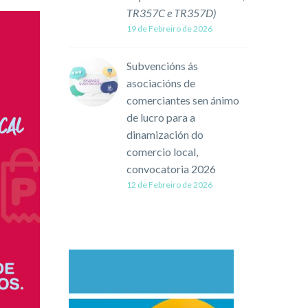
TR357C e TR357D)
19 de Febreiro de 2026
Subvencións ás
asociacións de
comerciantes sen ánimo
de lucro para a
dinamización do
comercio local,
convocatoria 2026
12 de Febreiro de 2026