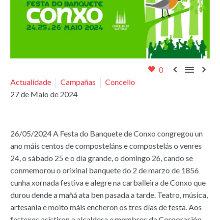



0
Actualidade
Campañas
Concello
27 de Maio de 2024
26/05/2024 A Festa do Banquete de Conxo congregou un
ano máis centos de composteláns e compostelás o venres
24, o sábado 25 e o día grande, o domingo 26, cando se
conmemorou o orixinal banquete do 2 de marzo de 1856
cunha xornada festiva e alegre na carballeira de Conxo que
durou dende a mañá ata ben pasada a tarde. Teatro, música,
artesanía e moito máis encheron os tres días de festa. Aos
festexos asistiron a alcaldesa e membros da Corporación