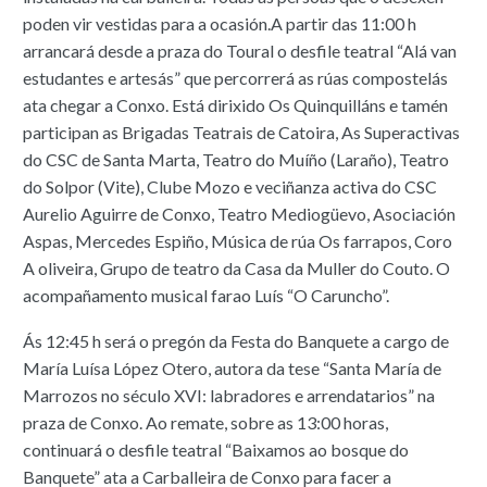
poden vir vestidas para a ocasión.A partir das 11:00 h
arrancará desde a praza do Toural o desfile teatral “Alá van
estudantes e artesás” que percorrerá as rúas compostelás
ata chegar a Conxo. Está dirixido Os Quinquilláns e tamén
participan as Brigadas Teatrais de Catoira, As Superactivas
do CSC de Santa Marta, Teatro do Muíño (Laraño), Teatro
do Solpor (Vite), Clube Mozo e veciñanza activa do CSC
Aurelio Aguirre de Conxo, Teatro Mediogüevo, Asociación
Aspas, Mercedes Espiño, Música de rúa Os farrapos, Coro
A oliveira, Grupo de teatro da Casa da Muller do Couto. O
acompañamento musical farao Luís “O Caruncho”.
Ás 12:45 h será o pregón da Festa do Banquete a cargo de
María Luísa López Otero, autora da tese “Santa María de
Marrozos no século XVI: labradores e arrendatarios” na
praza de Conxo. Ao remate, sobre as 13:00 horas,
continuará o desfile teatral “Baixamos ao bosque do
Banquete” ata a Carballeira de Conxo para facer a