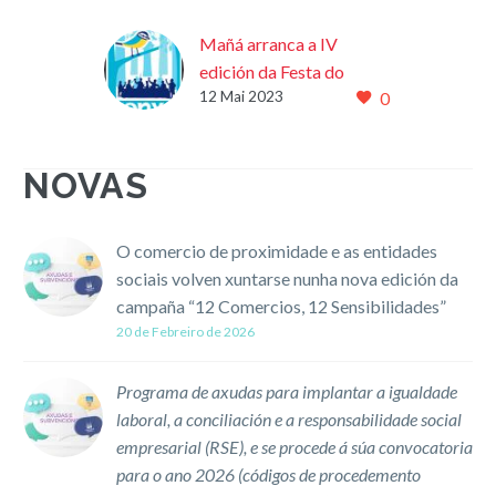
Mañá arranca a IV
edición da Festa do
12 Mai 2023
0
Banquete de Conxo con
actividades dirixidas aos
máis novos e os
NOVAS
tradicionais Cantos de
Taberna
11/05/2023 As
O comercio de proximidade e as entidades
celebracións da IV
sociais volven xuntarse nunha nova edición da
edición da Festa do
campaña “12 Comercios, 12 Sensibilidades”
Banquete darán comezo
20 de Febreiro de 2026
mañá coa representación
teatral do Pequeno
Programa de axudas para implantar a igualdade
Banquete, no que…
laboral, a conciliación e a responsabilidade social
empresarial (RSE), e se procede á súa convocatoria
para o ano 2026 (códigos de procedemento