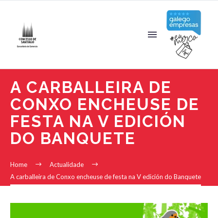
A CARBALLEIRA DE
CONXO ENCHEUSE DE
FESTA NA V EDICIÓN
DO BANQUETE
Home
Actualidade
A carballeira de Conxo encheuse de festa na V edición do Banquete