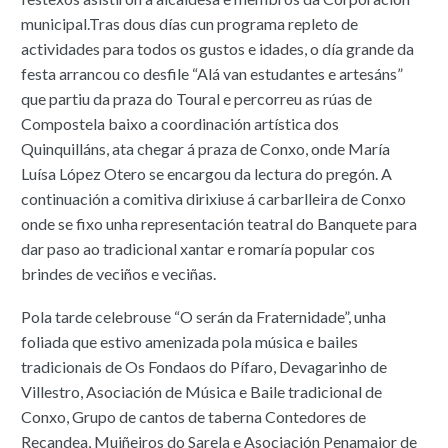
municipal.Tras dous días cun programa repleto de
actividades para todos os gustos e idades, o día grande da
festa arrancou co desfile “Alá van estudantes e artesáns”
que partiu da praza do Toural e percorreu as rúas de
Compostela baixo a coordinación artística dos
Quinquilláns, ata chegar á praza de Conxo, onde María
Luísa López Otero se encargou da lectura do pregón. A
continuación a comitiva dirixiuse á carbarlleira de Conxo
onde se fixo unha representación teatral do Banquete para
dar paso ao tradicional xantar e romaría popular cos
brindes de veciños e veciñas.
Pola tarde celebrouse “O serán da Fraternidade”, unha
foliada que estivo amenizada pola música e bailes
tradicionais de Os Fondaos do Pífaro, Devagarinho de
Villestro, Asociación de Música e Baile tradicional de
Conxo, Grupo de cantos de taberna Contedores de
Recandea, Muiñeiros do Sarela e Asociación Penamaior de