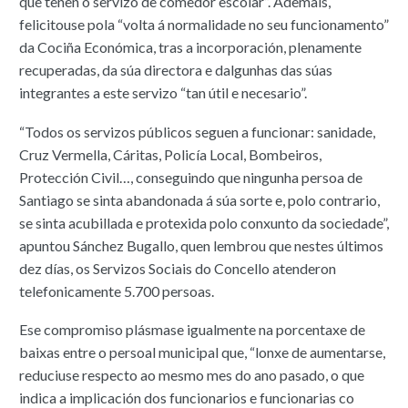
que teñen o servizo de comedor escolar”. Ademais,
felicitouse pola “volta á normalidade no seu funcionamento”
da Cociña Económica, tras a incorporación, plenamente
recuperadas, da súa directora e dalgunhas das súas
integrantes a este servizo “tan útil e necesario”.
“Todos os servizos públicos seguen a funcionar: sanidade,
Cruz Vermella, Cáritas, Policía Local, Bombeiros,
Protección Civil…, conseguindo que ningunha persoa de
Santiago se sinta abandonada á súa sorte e, polo contrario,
se sinta acubillada e protexida polo conxunto da sociedade”,
apuntou Sánchez Bugallo, quen lembrou que nestes últimos
dez días, os Servizos Sociais do Concello atenderon
telefonicamente 5.700 persoas.
Ese compromiso plásmase igualmente na porcentaxe de
baixas entre o persoal municipal que, “lonxe de aumentarse,
reduciuse respecto ao mesmo mes do ano pasado, o que
indica a implicación dos funcionarios e funcionarias co