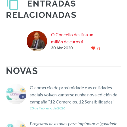
ENTRADAS
RELACIONADAS
O Concello destina un
millón de euros á
30 Abr 2020
0
reactivación do pequeno
comercio de Compostela
A Xunta de Goberno, en
NOVAS
sesión extraordinaria,
aprobou tres das
convocatorias previstas
O comercio de proximidade e as entidades
para o apoio ao comercio
sociais volven xuntarse nunha nova edición da
previstas no Plan…
campaña “12 Comercios, 12 Sensibilidades”
20 de Febreiro de 2026
Programa de axudas para implantar a igualdade