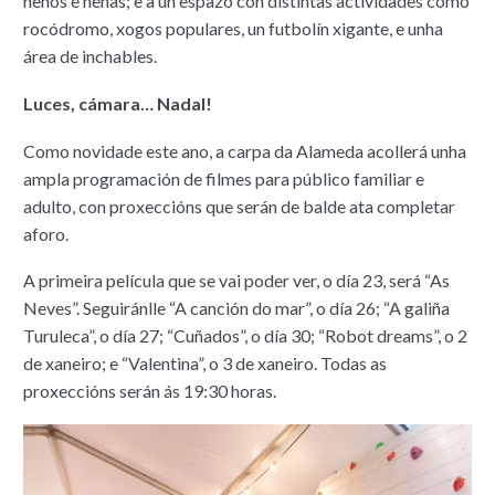
nenos e nenas; e a un espazo con distintas actividades como
rocódromo, xogos populares, un futbolín xigante, e unha
área de inchables.
Luces, cámara… Nadal!
Como novidade este ano, a carpa da Alameda acollerá unha
ampla programación de filmes para público familiar e
adulto, con proxeccións que serán de balde ata completar
aforo.
A primeira película que se vai poder ver, o día 23, será “As
Neves”. Seguiránlle “A canción do mar”, o día 26; “A galiña
Turuleca”, o día 27; “Cuñados”, o día 30; “Robot dreams”, o 2
de xaneiro; e “Valentina”, o 3 de xaneiro. Todas as
proxeccións serán ás 19:30 horas.