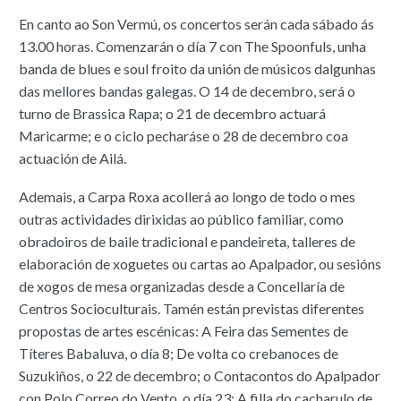
En canto ao Son Vermú, os concertos serán cada sábado ás
13.00 horas. Comenzarán o día 7 con The Spoonfuls, unha
banda de blues e soul froito da unión de músicos dalgunhas
das mellores bandas galegas. O 14 de decembro, será o
turno de Brassica Rapa; o 21 de decembro actuará
Maricarme; e o ciclo pecharáse o 28 de decembro coa
actuación de Ailá.
Ademais, a Carpa Roxa acollerá ao longo de todo o mes
outras actividades dirixidas ao público familiar, como
obradoiros de baile tradicional e pandeireta, talleres de
elaboración de xoguetes ou cartas ao Apalpador, ou sesións
de xogos de mesa organizadas desde a Concellaría de
Centros Socioculturais. Tamén están previstas diferentes
propostas de artes escénicas: A Feira das Sementes de
Títeres Babaluva, o día 8; De volta co crebanoces de
Suzukiños, o 22 de decembro; o Contacontos do Apalpador
con Polo Correo do Vento, o día 23; A filla do cacharulo de