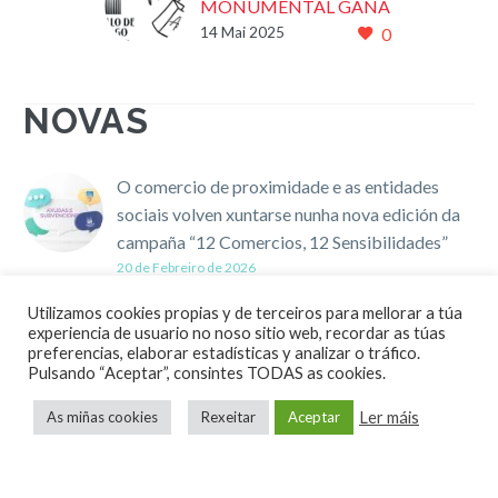
MONUMENTAL GAÑA
14 Mai 2025
0
O ACCESIT DOS
PREMIOS NACIONAIS
DE COMERCIO DO
NOVAS
MINISTERIO DE
ECONOMIA,
COMERCIO E
O comercio de proximidade e as entidades
EMPRESA DO ANO
sociais volven xuntarse nunha nova edición da
2024
campaña “12 Comercios, 12 Sensibilidades”
A ENTIDADE
20 de Febreiro de 2026
COMERCIAL DO
CENTRO HISTÓRICO
Utilizamos cookies propias y de terceiros para mellorar a túa
Programa de axudas para implantar a igualdade
experiencia de usuario no noso sitio web, recordar as túas
DE SANTIAGO É A MÁS
preferencias, elaborar estadísticas y analizar o tráfico.
laboral, a conciliación e a responsabilidade social
GALARDOADA DE
Pulsando “Aceptar”, consintes TODAS as cookies.
empresarial (RSE), e se procede á súa convocatoria
GALICIA E DE ESPAÑA
para o ano 2026 (códigos de procedemento
Ler máis
As miñas cookies
Rexeitar
Aceptar
14/05/2025 A
TR357B, TR357C e TR357D)
Secretaría…
19 de Febreiro de 2026