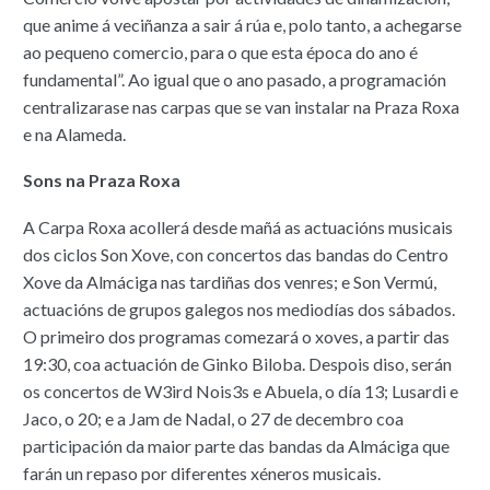
que anime á veciñanza a sair á rúa e, polo tanto, a achegarse
ao pequeno comercio, para o que esta época do ano é
fundamental”. Ao igual que o ano pasado, a programación
centralizarase nas carpas que se van instalar na Praza Roxa
e na Alameda.
Sons na Praza Roxa
A Carpa Roxa acollerá desde mañá as actuacións musicais
dos ciclos Son Xove, con concertos das bandas do Centro
Xove da Almáciga nas tardiñas dos venres; e Son Vermú,
actuacións de grupos galegos nos mediodías dos sábados.
O primeiro dos programas comezará o xoves, a partir das
19:30, coa actuación de Ginko Biloba. Despois diso, serán
os concertos de W3ird Nois3s e Abuela, o día 13; Lusardi e
Jaco, o 20; e a Jam de Nadal, o 27 de decembro coa
participación da maior parte das bandas da Almáciga que
farán un repaso por diferentes xéneros musicais.