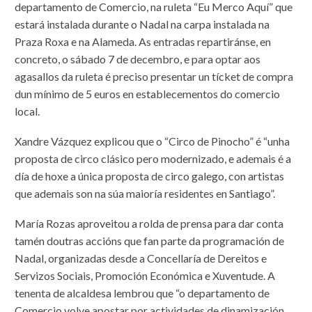
departamento de Comercio, na ruleta “Eu Merco Aquí” que
estará instalada durante o Nadal na carpa instalada na
Praza Roxa e na Alameda. As entradas repartiránse, en
concreto, o sábado 7 de decembro, e para optar aos
agasallos da ruleta é preciso presentar un tícket de compra
dun mínimo de 5 euros en establecementos do comercio
local.
Xandre Vázquez explicou que o “Circo de Pinocho” é “unha
proposta de circo clásico pero modernizado, e ademais é a
día de hoxe a única proposta de circo galego, con artistas
que ademais son na súa maioría residentes en Santiago”.
María Rozas aproveitou a rolda de prensa para dar conta
tamén doutras accións que fan parte da programación de
Nadal, organizadas desde a Concellaría de Dereitos e
Servizos Sociais, Promoción Económica e Xuventude. A
tenenta de alcaldesa lembrou que “o departamento de
Comercio volve apostar por actividades de dinamización,