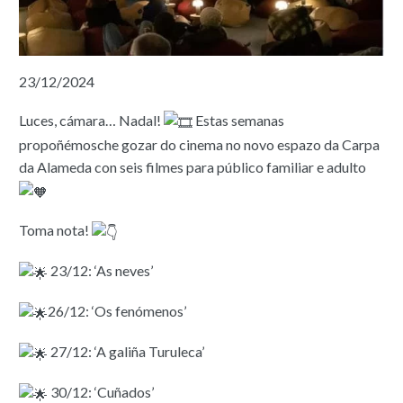
23/12/2024
Luces, cámara… Nadal!
Estas semanas
propoñémosche gozar do cinema no novo espazo da Carpa
da Alameda con seis filmes para público familiar e adulto
Toma nota!
23/12: ‘As neves’
26/12: ‘Os fenómenos’
27/12: ‘A galiña Turuleca’
30/12: ‘Cuñados’