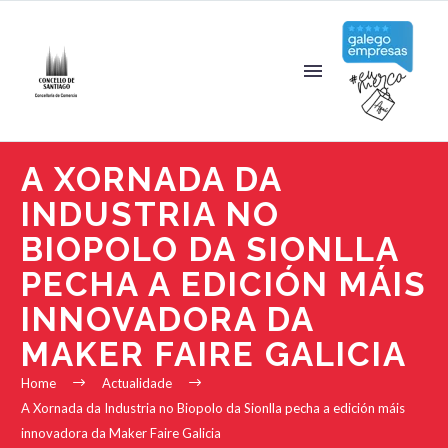
A XORNADA DA
INDUSTRIA NO
BIOPOLO DA SIONLLA
PECHA A EDICIÓN MÁIS
INNOVADORA DA
MAKER FAIRE GALICIA
Home
Actualidade
A Xornada da Industria no Biopolo da Sionlla pecha a edición máis
innovadora da Maker Faire Galicia