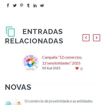
ENTRADAS
RELACIONADAS
Campaña “12 comercios,
12 sensibilidades” 2025
03 Xuñ 2025
0
protagonistas no mes de
xuño
A campaña “12
NOVAS
comercios, 12
sensibilidades” 2025 O
comercio de Santiago
O comercio de proximidade e as entidades
MOSTRA O SEU