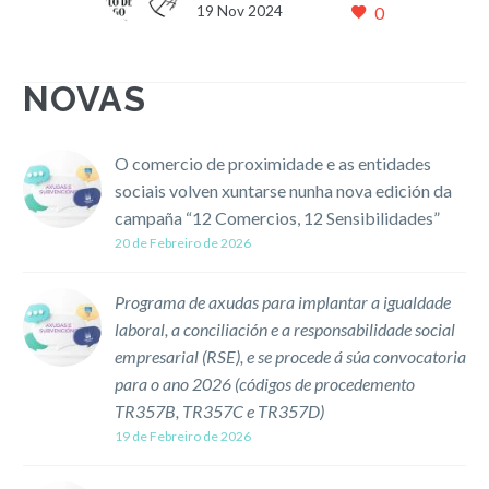
19 Nov 2024
0
recoñecen as empresas
que axudan a construir un
Santiago mellor
NOVAS
O Concello de Santiago
fixo hoxe entrega dos III
Premios de Excelencia
O comercio de proximidade e as entidades
Empresarial, nun acto
sociais volven xuntarse nunha nova edición da
celebrado no Pazo de
campaña “12 Comercios, 12 Sensibilidades”
Raxoi…
20 de Febreiro de 2026
Programa de axudas para implantar a igualdade
laboral, a conciliación e a responsabilidade social
empresarial (RSE), e se procede á súa convocatoria
para o ano 2026 (códigos de procedemento
TR357B, TR357C e TR357D)
19 de Febreiro de 2026