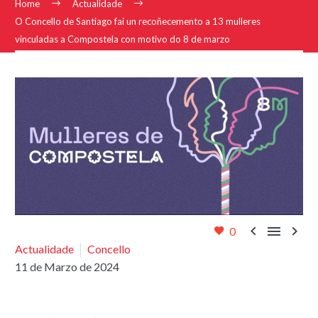
Home
Actualidade
O Concello de Santiago fai un recoñecemento a 13 mulleres
vinculadas a Compostela con motivo do 8 de marzo



0
Actualidade
Concello
11 de Marzo de 2024