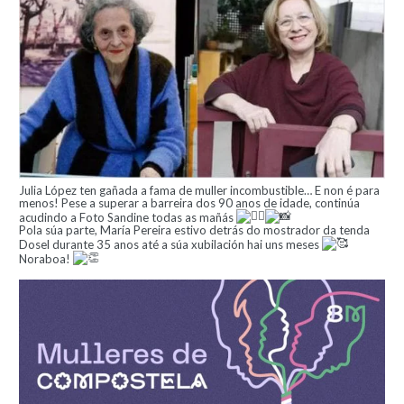
Julia López ten gañada a fama de muller incombustible… E non é para
menos! Pese a superar a barreira dos 90 anos de idade, continúa
acudindo a Foto Sandine todas as mañás
Pola súa parte, María Pereira estivo detrás do mostrador da tenda
Dosel durante 35 anos até a súa xubilación hai uns meses
Noraboa!