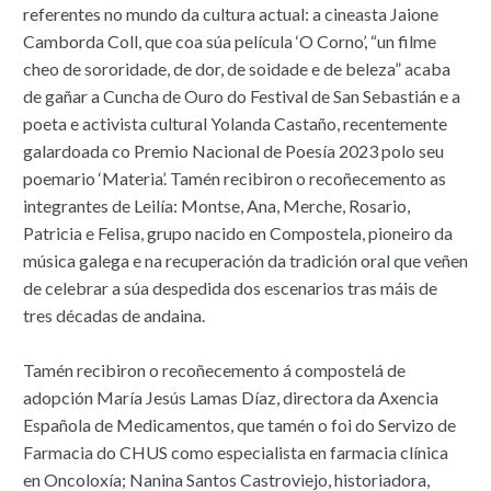
referentes no mundo da cultura actual: a cineasta Jaione
Camborda Coll, que coa súa película ‘O Corno’, “un filme
cheo de sororidade, de dor, de soidade e de beleza” acaba
de gañar a Cuncha de Ouro do Festival de San Sebastián e a
poeta e activista cultural Yolanda Castaño, recentemente
galardoada co Premio Nacional de Poesía 2023 polo seu
poemario ‘Materia’. Tamén recibiron o recoñecemento as
integrantes de Leilía: Montse, Ana, Merche, Rosario,
Patricia e Felisa, grupo nacido en Compostela, pioneiro da
música galega e na recuperación da tradición oral que veñen
de celebrar a súa despedida dos escenarios tras máis de
tres décadas de andaina.
Tamén recibiron o recoñecemento á compostelá de
adopción María Jesús Lamas Díaz, directora da Axencia
Española de Medicamentos, que tamén o foi do Servizo de
Farmacia do CHUS como especialista en farmacia clínica
en Oncoloxía; Nanina Santos Castroviejo, historiadora,