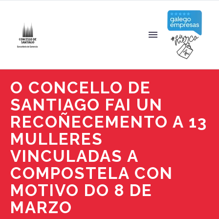
O CONCELLO DE
SANTIAGO FAI UN
RECOÑECEMENTO A 13
MULLERES
VINCULADAS A
COMPOSTELA CON
MOTIVO DO 8 DE
MARZO