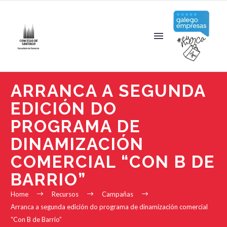
ARRANCA A SEGUNDA
EDICIÓN DO
PROGRAMA DE
DINAMIZACIÓN
COMERCIAL “CON B DE
BARRIO”
Home
Recursos
Campañas
Arranca a segunda edición do programa de dinamización comercial
“Con B de Barrio”