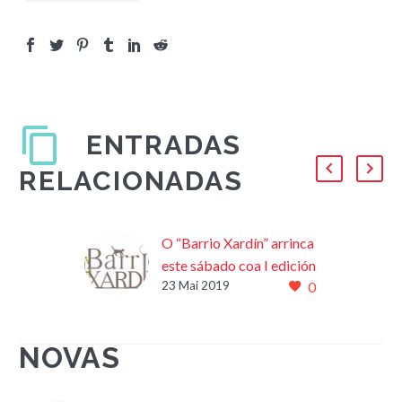
ENTRADAS
RELACIONADAS
O “Barrio Xardín” arrinca
este sábado coa I edición
23 Mai 2019
0
do Mercado das Flores
Este sábado 25 de maio
quedará inaugurado o
NOVAS
chamado “Barrio Xardín”,
a zona situada na
contorna do Parlamento