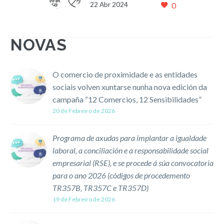
22 Abr 2024
0
protagonistas no mes de
abril
A campaña “12
NOVAS
comercios, 12
sensibilidades” amosa
nunha mesa redonda a
O comercio de proximidade e as entidades
vida das persoas con
sociais volven xuntarse nunha nova edición da
esclerose múltiple ou
campaña “12 Comercios, 12 Sensibilidades”
parkinson
20 de Febreiro de 2026
22/04/2024 O…
Programa de axudas para implantar a igualdade
laboral, a conciliación e a responsabilidade social
empresarial (RSE), e se procede á súa convocatoria
para o ano 2026 (códigos de procedemento
TR357B, TR357C e TR357D)
19 de Febreiro de 2026