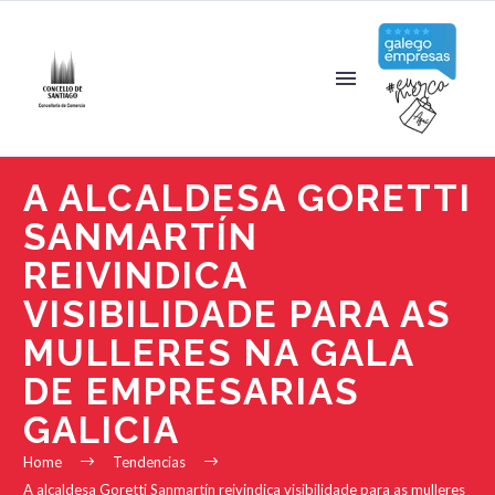
A ALCALDESA GORETTI
SANMARTÍN
REIVINDICA
VISIBILIDADE PARA AS
MULLERES NA GALA
DE EMPRESARIAS
GALICIA
Home
Tendencias
A alcaldesa Goretti Sanmartín reivindica visibilidade para as mulleres