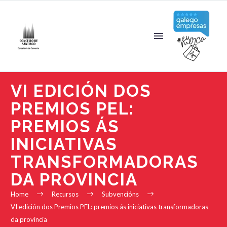
VI EDICIÓN DOS
PREMIOS PEL:
PREMIOS ÁS
INICIATIVAS
TRANSFORMADORAS
DA PROVINCIA
Home
Recursos
Subvencións
VI edición dos Premios PEL: premios ás iniciativas transformadoras
da provincia